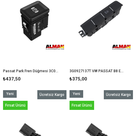
Passat Park Fren Düğmesi 3C0927225 / 3C0927225C OEM
3G0927137T VW PASSAT B8 ECP START TUŞU OR
₺437,50
₺375,00
Yeni
Yeni
Ücretsiz Kargo
Ücretsiz Kargo
Ürün
Ürün
Fırsat Ürünü
Fırsat Ürünü