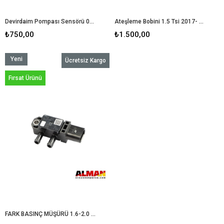
Devirdaim Pompası Sensörü 04L907284 2.0 TDİ 1.6 TDİ CLHA
Ateşleme Bobini 1.5 Tsi 2017- 05E905110
₺750,00
₺1.500,00
Yeni
Ücretsiz Kargo
Ürün
Fırsat Ürünü
FARK BASINÇ MÜŞÜRÜ 1.6-2.0 TDİ TÜM MODELLER