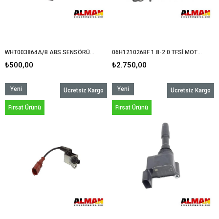
WHT003864A/B ABS SENSÖRÜ 2015-CADDY-GOLFVII-PASSAT TÜM YENİ MODELLER
06H121026BF 1.8-2.0 TFSİ MOTOR DEVİRDAİM KOMPELE (TÜM YENİ MODELLER)
₺500,00
₺2.750,00
Yeni
Yeni
Ücretsiz Kargo
Ücretsiz Kargo
Ürün
Ürün
Fırsat Ürünü
Fırsat Ürünü