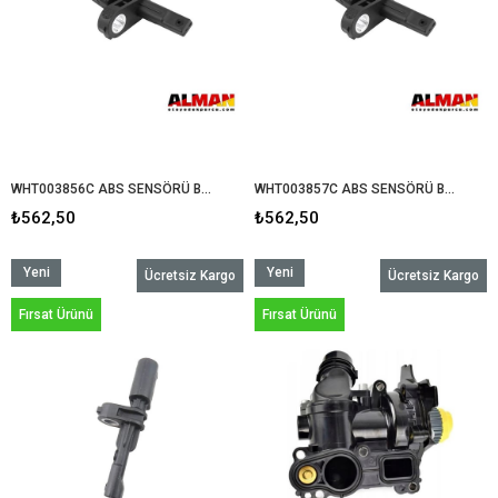
WHT003856C ABS SENSÖRÜ B8-8.5-ARTEON-TİGUAN ÖN SOL
WHT003857C ABS SENSÖRÜ B8-8.5-ARTEON-TİGUAN ÖN SAG
₺562,50
₺562,50
Yeni
Yeni
Ücretsiz Kargo
Ücretsiz Kargo
Ürün
Ürün
Fırsat Ürünü
Fırsat Ürünü