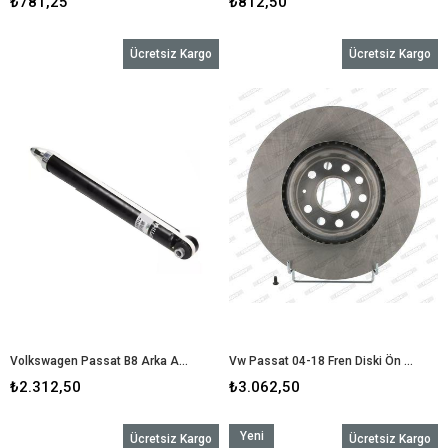
₺781,25
₺812,50
Ücretsiz Kargo
Ücretsiz Kargo
Volkswagen Passat B8 Arka Amortisör OPTİMAL Arka Amortisör 59mm A-1512G
Vw Passat 04-18 Fren Diski Ön 5Q0615301
₺2.312,50
₺3.062,50
Yeni
Ücretsiz Kargo
Ücretsiz Kargo