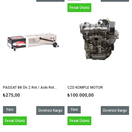
Ürün
Fırsat Ürünü
PASSAT B8 Ön Z Rot / Askı Rotu 1K0411315K
CZD KOMPLE MOTOR
₺275,00
₺100.000,00
Yeni
Yeni
Ücretsiz Kargo
Ücretsiz Kargo
Ürün
Ürün
Fırsat Ürünü
Fırsat Ürünü