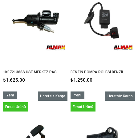
1K0721388S ÜST MERKEZ PASSAT-CADDY-JETTA-TÜM MODELLER
BENZİN POMPA ROLESİ BENZİLİ ARAÇLAR İÇİN
₺1.625,00
₺1.250,00
Yeni
Yeni
Ücretsiz Kargo
Ücretsiz Kargo
Ürün
Ürün
Fırsat Ürünü
Fırsat Ürünü