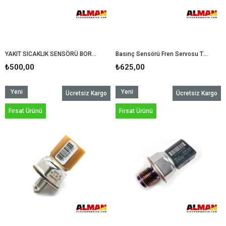
YAKIT SICAKLIK SENSÖRÜ BORA GOLF4 POLO PASSAT CADDY A3-A4-A5
Basınç Sensörü Fren Servosu Tüm Modeller
₺500,00
₺625,00
Yeni
Yeni
Ücretsiz Kargo
Ücretsiz Kargo
Ürün
Ürün
Fırsat Ürünü
Fırsat Ürünü