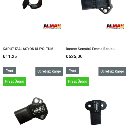
KAPUT İZALASYON KLİPSİ TÜM MODELLER
Basınç Sensörü Emme Borusu Tüm Modeller 04E906051
₺11,25
₺625,00
Yeni
Yeni
Ücretsiz Kargo
Ücretsiz Kargo
Ürün
Ürün
Fırsat Ürünü
Fırsat Ürünü