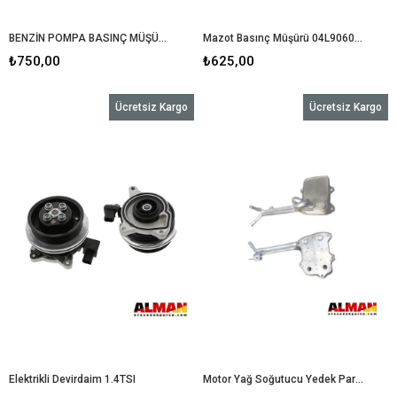
BENZİN POMPA BASINÇ MÜŞÜRÜ TÜM MODELLER
Mazot Basınç Müşürü 04L906054 Golf 6-Golf 7-Jetta-Passat-Crafter
₺750,00
₺625,00
Ücretsiz Kargo
Ücretsiz Kargo
Elektrikli Devirdaim 1.4TSI
Motor Yağ Soğutucu Yedek Parça 08090014