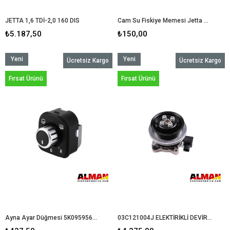
JETTA 1,6 TDİ-2,0 160 DIS
Cam Su Fiskiye Memesi Jetta Passat Polo 5m0955985
₺5.187,50
₺150,00
Yeni
Yeni
Ücretsiz Kargo
Ücretsiz Kargo
Ürün
Ürün
Fırsat Ürünü
Fırsat Ürünü
Ayna Ayar Düğmesi 5K0959565 Golf 7-Passat (2010-2015)
03C121004J ELEKTİRİKLİ DEVİRDAİM 1.4 TSİ TÜM MODELLER