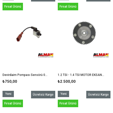
Ürün
Ürün
Fırsat Ürünü
Fırsat Ürünü
Devirdaim Pompası Sensörü 04L907284 2.0 TDİ 1.6 TDİ CLHA
1.2 TSI - 1.4 TSI MOTOR EKSANTRİK MİLİ KONUMLANDIRICI ( EGZOZ ) ( TÜM YENİ MODELLER )
₺750,00
₺2.500,00
Yeni
Yeni
Ücretsiz Kargo
Ücretsiz Kargo
Ürün
Ürün
Fırsat Ürünü
Fırsat Ürünü