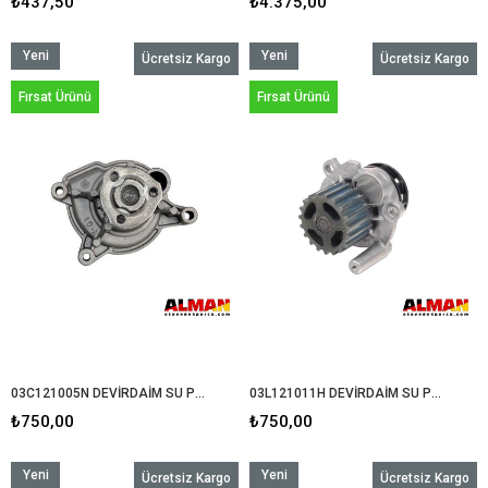
₺437,50
₺4.375,00
Yeni
Yeni
Ücretsiz Kargo
Ücretsiz Kargo
Ürün
Ürün
Fırsat Ürünü
Fırsat Ürünü
03C121005N DEVİRDAİM SU POMPASI 1.4 TSİ CAX MOTOR +C522
03L121011H DEVİRDAİM SU POMPASI 1.6 CAY MOTOR
₺750,00
₺750,00
Yeni
Yeni
Ücretsiz Kargo
Ücretsiz Kargo