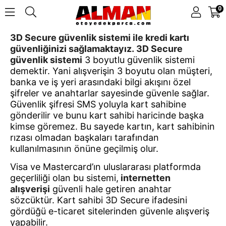
0
3D Secure güvenlik sistemi ile kredi kartı
güvenliğinizi sağlamaktayız.
3D Secure
güvenlik sistemi
3 boyutlu güvenlik sistemi
demektir. Yani alışverişin 3 boyutu olan müşteri,
banka ve iş yeri arasındaki bilgi akışını özel
şifreler ve anahtarlar sayesinde güvenle sağlar.
Güvenlik şifresi SMS yoluyla kart sahibine
gönderilir ve bunu kart sahibi haricinde başka
kimse göremez. Bu sayede kartın, kart sahibinin
rızası olmadan başkaları tarafından
kullanılmasının önüne geçilmiş olur.
Visa ve Mastercard’ın uluslararası platformda
geçerliliği olan bu sistemi,
internetten
alışverişi
güvenli hale getiren anahtar
sözcüktür. Kart sahibi 3D Secure ifadesini
gördüğü e-ticaret sitelerinden güvenle alışveriş
yapabilir.