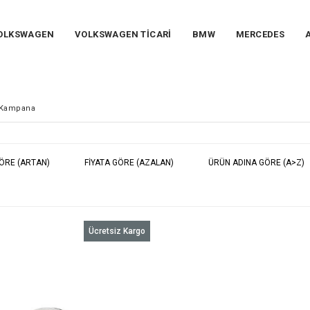
OLKSWAGEN
VOLKSWAGEN TİCARİ
BMW
MERCEDES
e Kampana
GÖRE (ARTAN)
FIYATA GÖRE (AZALAN)
ÜRÜN ADINA GÖRE (A>Z)
Ücretsiz Kargo