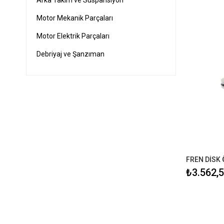
Arka Takım ve Süspansiyon
Motor Mekanik Parçaları
Motor Elektrik Parçaları
Debriyaj ve Şanzıman
Soğutma ve Radyatör
Sensör, Valf ve Elektrik Ürünleri
Dış Aydınlatma Ürünleri
Karoseri ve Kaporta Ürünleri
Karoseri iç Trim Malzemeleri
FREN DİSK 
₺3.562,