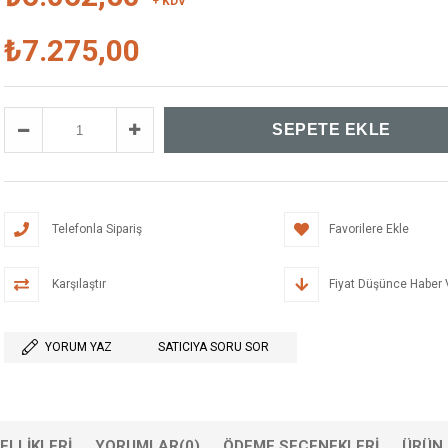
+ KDV
₺7.275,00
Telefonla Sipariş
Favorilere Ekle
Karşılaştır
Fiyat Düşünce Haber 
YORUM YAZ
SATICIYA SORU SOR
ELLIKLERI
YORUMLAR
(0)
ÖDEME SEÇENEKLERI
ÜRÜN 