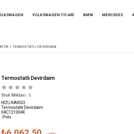
OLKSWAGEN
VOLKSWAGEN TİCARİ
BMW
MERCEDES
ATÖR
>
TERMOSTATLI DEVIRDAIM
Termostatlı Devirdaim
Stok Miktarı
:
6
HIZLI KARGO
Termostatlı Devirdaim
04C121004E
-Polo
₺6.062,50