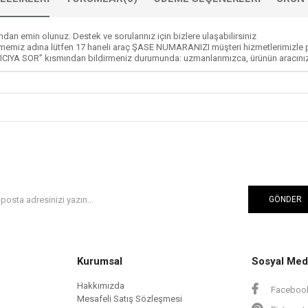
dan emin olunuz. Destek ve sorularınız için bizlere ulaşabilirsiniz
memiz adına lütfen 17 haneli araç ŞASE NUMARANIZI müşteri hizmetlerimizle p
ICIYA SOR” kısmından bildirmeniz durumunda: uzmanlarımızca, ürünün aracınızla
GÖNDER
Kurumsal
Sosyal Med
Hakkımızda
Faceboo
Mesafeli Satış Sözleşmesi