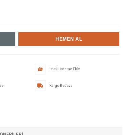
İstek Listeme Ekle
Ver
Kargo Bedava
ÖNERILERI