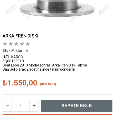
ARKA FREN DISKI
Stok Miktarı
:
6
HIZLI KARGO
5Q0615601D
Seat Leon 2013 Model sonrası Arka Fren Disk Takımı.
Sağ Sol olarak 2 adet halinde takım gönderilir
₺1.550,00
(KDV Dahil)