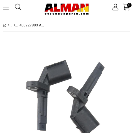
0
4E0927803 AUDI A4 A5 A6 A7 A8 Q5 R8 ABS SENSÖRÜ SOL