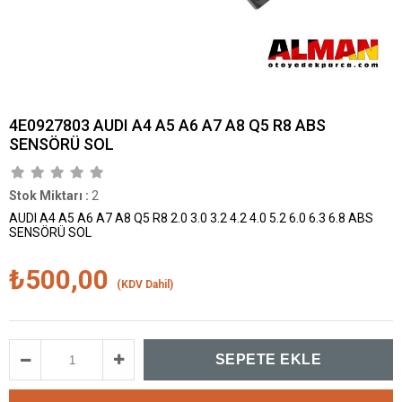
4E0927803 AUDI A4 A5 A6 A7 A8 Q5 R8 ABS
SENSÖRÜ SOL
Stok Miktarı
:
2
AUDI A4 A5 A6 A7 A8 Q5 R8 2.0 3.0 3.2 4.2 4.0 5.2 6.0 6.3 6.8 ABS
SENSÖRÜ SOL
₺500,00
(KDV Dahil)